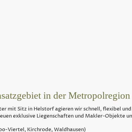
Garden Staging von Reil-Service
im Verkauf:
Attraktive Außenanlagen heb
 der gesamten Immobilie.
otos:
Bessere Präsentation in Exposés und
h:
Pünktliche, professionelle und selbstst
nsatzgebiet in der Metropolregion
er mit Sitz in Helstorf agieren wir schnell, flexibel und
reuen exklusive Liegenschaften und Makler-Objekte un
Zoo-Viertel, Kirchrode, Waldhausen)