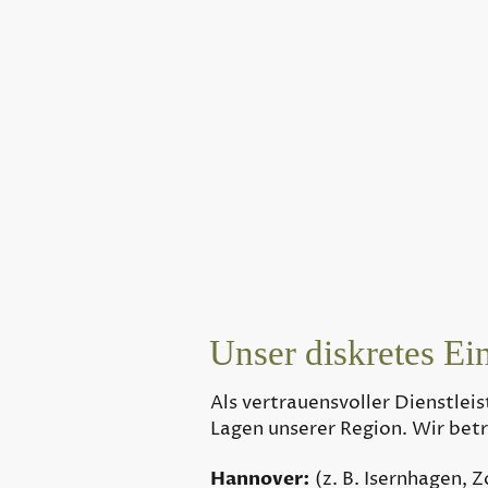
Ihre Vorteile mit 
Wertsteigerung be
📈
wahrgenommenen Wert
Perfekte Verkaufsf
📸
Diskret & Verlässlic
🤝
Ort.
Unser diskretes Ei
Als vertrauensvoller Dienstleist
Lagen unserer Region. Wir bet
Hannover:
(z. B. Isernhagen, 