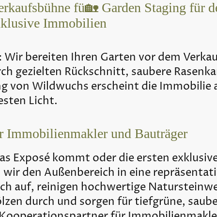
erkaufsbühne fü🏡 Garden Staging für d
xklusive Immobilien
t: Wir bereiten Ihren Garten vor dem Verka
rch gezielten Rückschnitt, saubere Rasenka
ng von Wildwuchs erscheint die Immobilie 
esten Licht.
r Immobilienmakler und Bauträger
das Exposé kommt oder die ersten exklusiv
 wir den Außenbereich in eine repräsentat
sch auf, reinigen hochwertige Natursteinw
lzen durch und sorgen für tiefgrüne, saub
er Kooperationspartner für Immobilienmakl