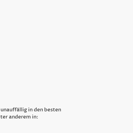
en den
 auf Immobilienportalen.
ändige Abwicklung vor
 unauffällig in den besten
ter anderem in: