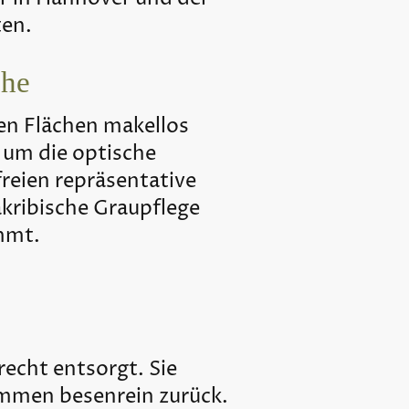
en.
che
en Flächen makellos
um die optische
reien repräsentative
kribische Graupflege
ommt.
recht entsorgt. Sie
ommen besenrein zurück.