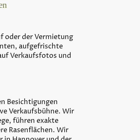
en
uf oder der Vermietung
nten, aufgefrischte
auf Verkaufsfotos und
en Besichtigungen
ive Verkaufsbühne. Wir
ege, führen exakte
ere Rasenflächen. Wir
er in Hannover und der